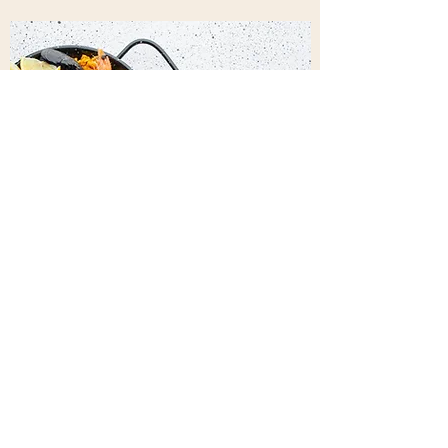
Immer dienstags: Tapas à discrétion
Tapas-Liebhaber kommen jeweils
Dienstag von 17.00 bis 21.00 Uhr