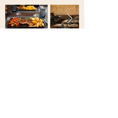
Öffnungszeiten
vom
SteakHouse
Dienstag-Samstag: