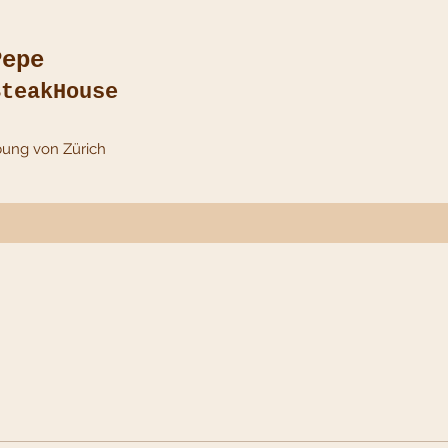
Pepe
SteakHouse
bung von Zürich