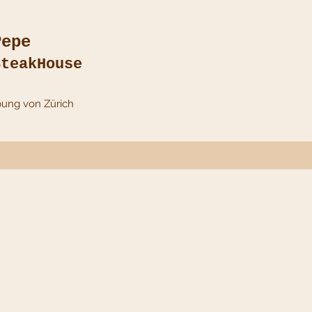
Pepe
SteakHouse
bung von Zürich