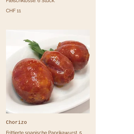
Fleischklösse. 6 Stück.
CHF 11
Chorizo
Frittierte spanische Paprikawurst. 5